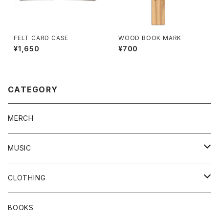
FELT CARD CASE
WOOD BOOK MARK
¥1,650
¥700
CATEGORY
MERCH
MUSIC
Vinyl
CLOTHING
CD
T-SHIRTS
BOOKS