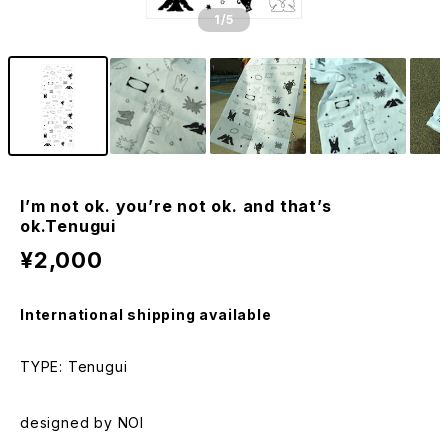
1
/5
I’m not ok. you’re not ok. and that’s
ok.Tenugui
¥2,000
International shipping available
TYPE: Tenugui
designed by NOI