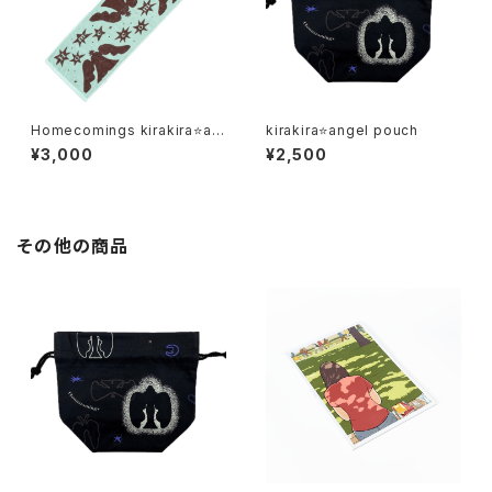
Homecomings kirakira⭐an
kirakira⭐angel pouch
gel towel
¥3,000
¥2,500
その他の商品