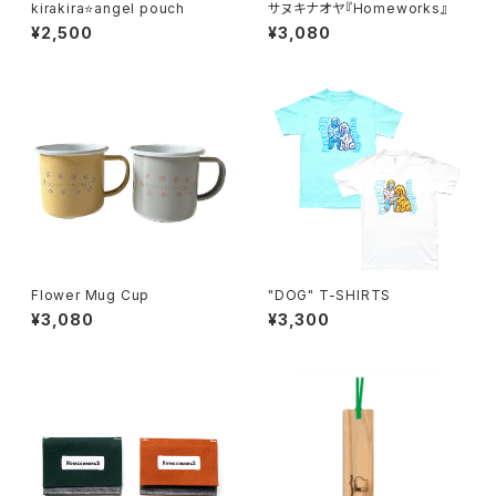
kirakira⭐angel pouch
サヌキナオヤ『Homeworks』
¥2,500
¥3,080
Flower Mug Cup
"DOG" T-SHIRTS
¥3,080
¥3,300