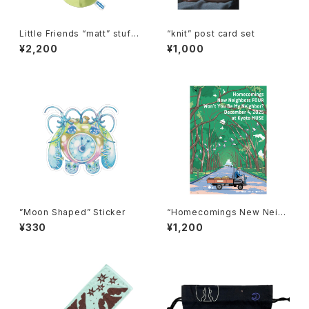
Little Friends “matt” stuffe
“knit” post card set
d keyholder
¥2,200
¥1,000
”Moon Shaped” Sticker
“Homecomings New Neigh
bors FOUR Won’t You Be M
¥330
¥1,200
y Neighbor? December 4,
2025 at Kyoto MUSE” post
er