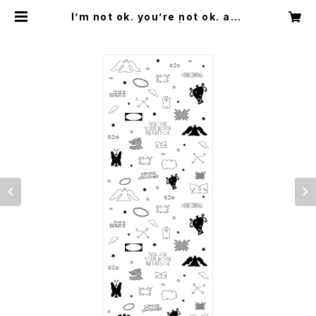
I’m not ok. you’re not ok. and
that’s ok.Tenugui | Homecom
ings OFFICIAL WEB STORE