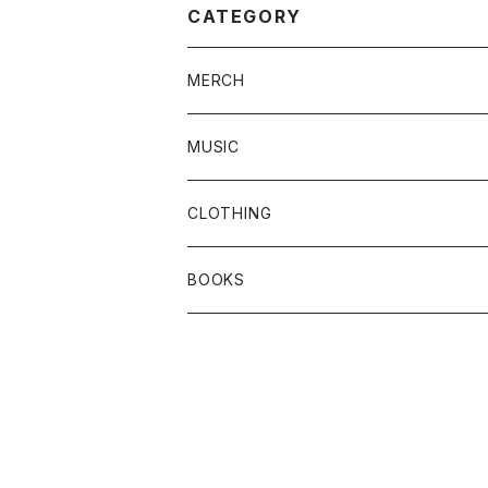
CATEGORY
MERCH
MUSIC
Vinyl
CLOTHING
CD
T-SHIRTS
BOOKS
Tape
SWEAT / FOODIE