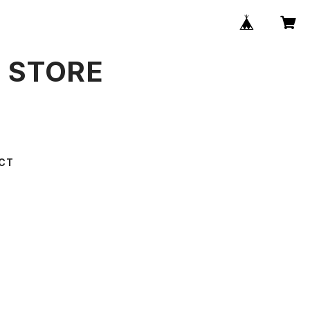
B STORE
CT