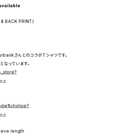
available
 & BACK PRINT)
urbankさんとのコラボTシャツです。
となっています。
b_store?
A==
andw1tchshop?
A==
eeve length