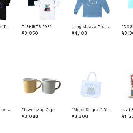
s T-s
T-SHIRTS 2022
Long sleeve T-shirt
"DOG
s
¥3,850
¥4,180
¥3,3
’re n
Flower Mug Cup
”Moon Shaped” Big
カント
’s ok.
Tote
ッジ・
¥3,080
¥3,300
¥1,6
D）