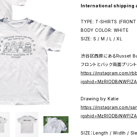
International shipping 
TYPE: T-SHIRTS (FRONT
BODY COLOR: WHITE
SIZE: S / M / L / XL
渋谷区西原にあるRusset B
フロントとバック両面プリント
https://instagram.com/rb
igshid=MzRlODBiNWFlZ
Drawing by Katie
https://instagram.com/s
igshid=MzRlODBiNWFlZ
SIZE：Length / Width / Sl