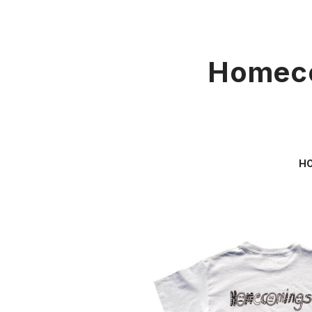
Homeco
H