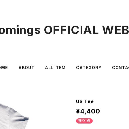
mings OFFICIAL WE
OME
ABOUT
ALL ITEM
CATEGORY
CONTA
US Tee
¥4,400
残り1点