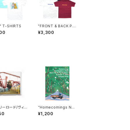
" T-SHIRTS
"FRONT & BACK Pri
nt" T-SHIRTS
00
¥3,300
リーロード/ヴィレ
“Homecomings Ne
ファーマシー（C
w Neighbors FOUR
50
¥1,200
Won’t You Be My Ne
ighbor? December
4, 2025 at Kyoto M
USE” poster