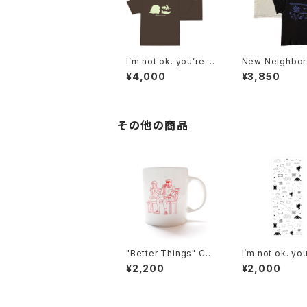
I’m not ok. you’re n
New Neighbor
ot ok. and that’s ok.
hirts
¥4,000
¥3,850
T-Shirts
その他の商品
"Better Things" CU
I’m not ok. you
P
ot ok. and that
¥2,200
¥2,000
Tenugui