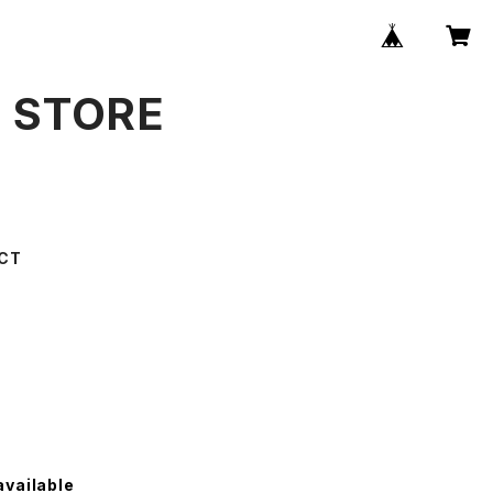
B STORE
CT
available