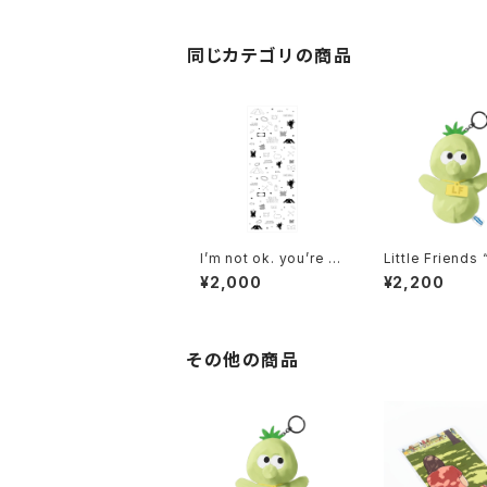
同じカテゴリの商品
I’m not ok. you’re n
Little Friends 
ot ok. and that’s ok.
stuffed keyho
¥2,000
¥2,200
Tenugui
その他の商品