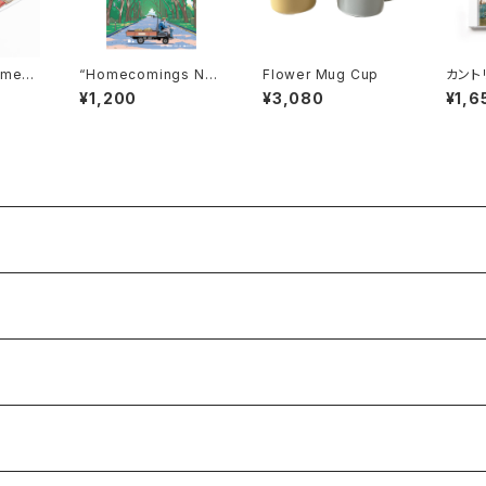
mew
“Homecomings Ne
Flower Mug Cup
カント
w Neighbors FOUR
ッジ・
¥1,200
¥3,080
¥1,6
Won’t You Be My Ne
D）
ighbor? December
4, 2025 at Kyoto M
USE” poster