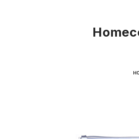
Homeco
H