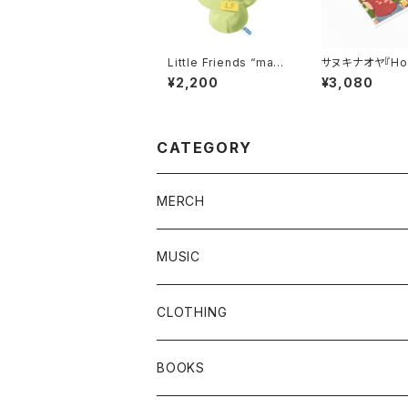
Little Friends “matt”
サヌキナオヤ『Ho
stuffed keyholder
orks』
¥2,200
¥3,080
CATEGORY
MERCH
MUSIC
Vinyl
CLOTHING
CD
T-SHIRTS
BOOKS