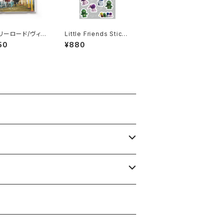
リーロード/ヴィレ
Little Friends Stick
ファーマシー（C
er Sheet
50
¥880