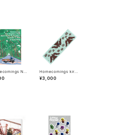
ecomings Ne
Homecomings kirak
ighbors FOUR
ira⭐angel towel
00
¥3,000
 You Be My Ne
or? December
25 at Kyoto M
poster