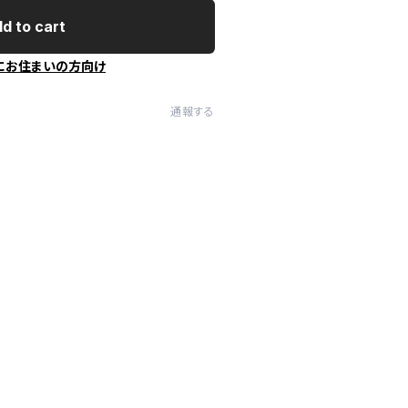
d to cart
にお住まいの方向け
通報する