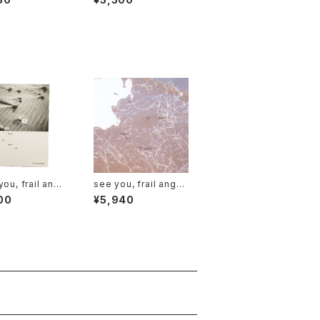
you, frail ange
see you, frail angel.
a adore you" ZI
sea adore you (2L
00
¥5,940
r TAIWAN
P)