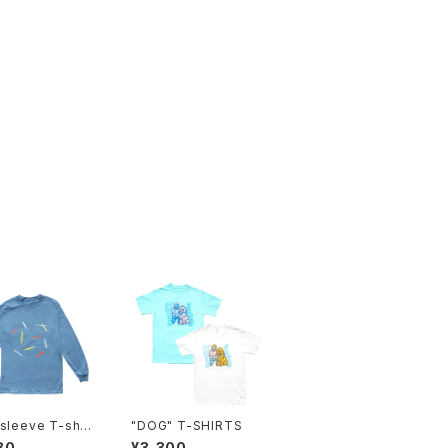
sleeve T-shirt
"DOG" T-SHIRTS
80
¥3,300