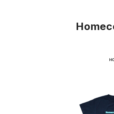
Homeco
H