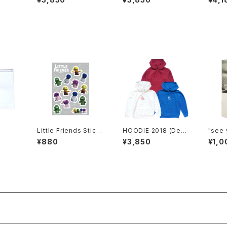
H
Little Friends Stick
HOODIE 2018 (Desi
"see 
er Sheet
gn by Colliu)
l. se
¥880
¥3,850
¥1,0
NE fo