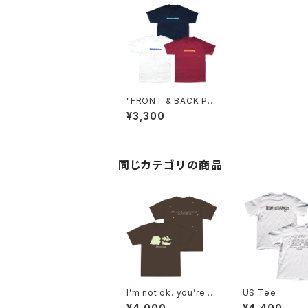
"FRONT & BACK Pri
nt" LADIES T-SHIRT
¥3,300
S
同じカテゴリの商品
I’m not ok. you’re n
US Tee
ot ok. and that’s ok.
¥4,000
¥4,400