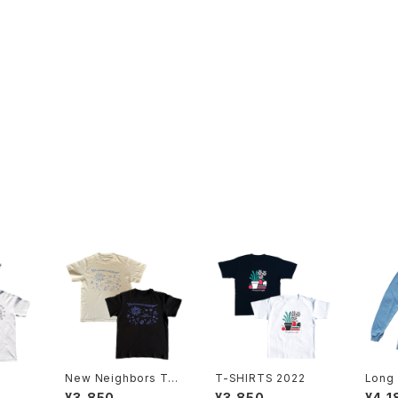
New Neighbors T-s
T-SHIRTS 2022
Long 
hirts
s
¥3,850
¥3,850
¥4,1