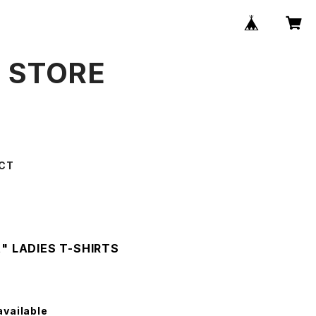
B STORE
CT
t" LADIES T-SHIRTS
available